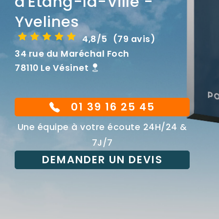
d'Étang-la-Ville -
Yvelines
4,8/5
(79 avis)
34 rue du Maréchal Foch
78110 Le Vésinet
01 39 16 25 45
Une équipe à votre écoute 24H/24 &
7J/7
DEMANDER UN DEVIS