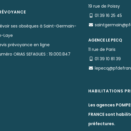
19 rue de Poissy
RÉVOYANCE
01 39 16 25 45
saintgermain@pf
révoir ses obsèques à Saint-Germain-
n-Laye
AGENCE LE PECQ
evis prévoyance en ligne
11 rue de Paris
uméro ORIAS SEFAGUES : 19.000.847
01 39 10 81 39
lepecq@pfdefra
HABILITATIONS P
Les agences POMPE
FRANCE sont habilit
préfectures.