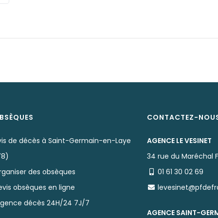
BSÈQUES
CONTACTEZ-NOU
vis de décès à Saint-Germain-en-Laye
AGENCE LE VESINET
78)
34 rue du Maréchal 
rganiser des obsèques
01 61 30 02 69
evis obsèques en ligne
levesinet@pfdef
rgence décès 24H/24 7J/7
AGENCE SAINT-GER