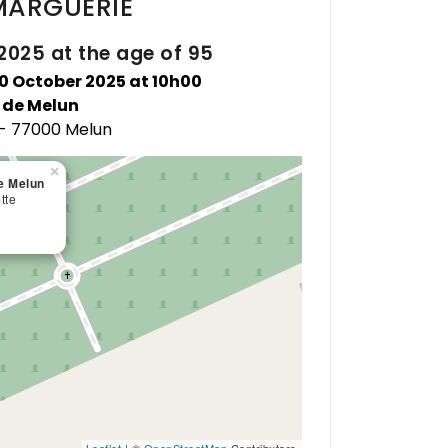
MARGUERIE
2025 at the age of 95
10 October 2025 at 10h00
 de Melun
 - 77000 Melun
×
e Melun
tte
Leaflet
| ©
OpenStreetMap
Contributors