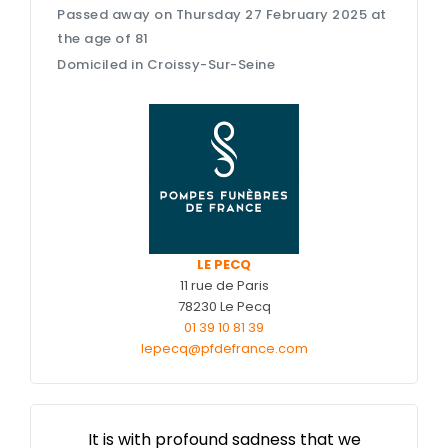
Passed away on Thursday 27 February 2025 at
Nos cercueils
the age of 81
Nos fleurs naturelles
Domiciled in Croissy-Sur-Seine
Nos monuments
Nos urnes funéraires
Rapatriement
Services aux familles
LE PECQ
11 rue de Paris
78230 Le Pecq
01 39 10 81 39
lepecq@pfdefrance.com
It is with profound sadness that we