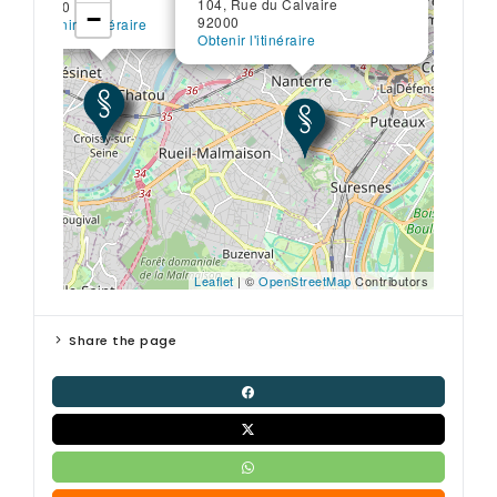
104, Rue du Calvaire
78290
−
92000
Obtenir l'itinéraire
Obtenir l'itinéraire
Leaflet
| ©
OpenStreetMap
Contributors
Share the page