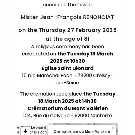
announce the loss of
Mister Jean-François
RENONCIAT
on the Thursday 27 February 2025
at the age of 81
A religious ceremony has been
celebrated on
the Tuesday 18 March
2025 at 10h30
Église Saint Léonard
15 rue Maréchal Foch - 78290 Croissy-
sur-Seine
The cremation took place
the Tuesday
18 March 2025 at 14h30
Crématorium du Mont Valérien
104, Rue du Calvaire - 92000 Nanterre
×
Église Saint Léonard
×
+
Crématorium du Mont Valérien
15 rue Maréchal Foch