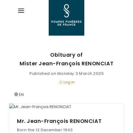
Obituary of
AVIS DE DÉCÈS
Mister Jean-François
RENONCIAT
ORGANISER DES OBSÈQUES
Published on Monday 3 March 2025
Log in
PRÉVOIR SES OBSÈQUES
EN
SERVICES & ARTICLES
Entretien de sépulture
NOS AGENCES
Livraison de plaques
Mr. Jean-François
RENONCIAT
ESPACE FAMILLE
Born the 12 December 1943
Nos capitons funéraires