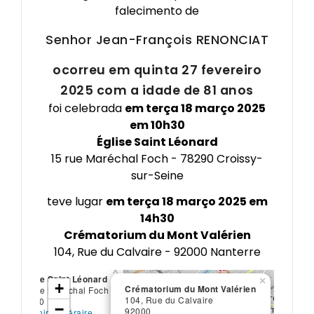
falecimento de
Senhor Jean-François
RENONCIAT
ocorreu em quinta 27 fevereiro
2025 com a idade de 81 anos
foi celebrada
em terça 18 março 2025
em 10h30
Église Saint Léonard
15 rue Maréchal Foch - 78290 Croissy-
sur-Seine
teve lugar
em terça 18 março 2025 em
14h30
Crématorium du Mont Valérien
104, Rue du Calvaire - 92000 Nanterre
×
Église Saint Léonard
×
+
Crématorium du Mont Valérien
15 rue Maréchal Foch
104, Rue du Calvaire
78290
−
92000
Obtenir l'itinéraire