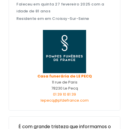
Faleceu em quinta 27 fevereiro 2025 com a
Nos cercueils
idade de 81 anos
Nos fleurs naturelles
Residente em em Croissy-Sur-Seine
Nos monuments
Nos urnes funéraires
Rapatriement
Services aux familles
Casa funerária de LE PECQ
11 rue de Paris
78230 Le Pecq
01 39 10 81 39
lepecq@pfdefrance.com
É com grande tristeza que informamos o