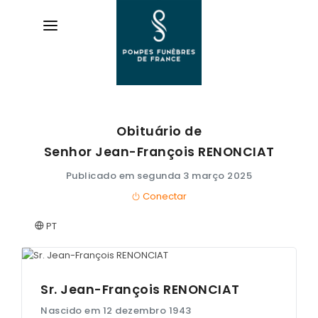
Obituário de
AVIS DE DÉCÈS
Senhor Jean-François
RENONCIAT
ORGANISER DES OBSÈQUES
Publicado em segunda 3 março 2025
Conectar
PRÉVOIR SES OBSÈQUES
PT
SERVICES & ARTICLES
Entretien de sépulture
NOS AGENCES
Livraison de plaques
Sr. Jean-François
RENONCIAT
ESPACE FAMILLE
Nascido em 12 dezembro 1943
Nos capitons funéraires